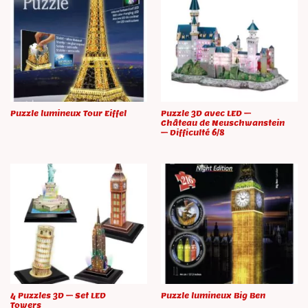
Puzzle lumineux Tour Eiffel
Puzzle 3D avec LED –
Château de Neuschwanstein
– Difficulté 6/8
4 Puzzles 3D – Set LED
Puzzle lumineux Big Ben
Towers