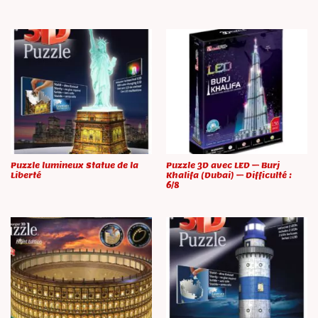
Puzzle lumineux Statue de la
Puzzle 3D avec LED – Burj
Liberté
Khalifa (Dubai) – Difficulté :
6/8